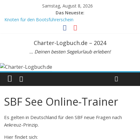
Samstag, August 8, 2026
Das Neueste:
Knoten für den Bootsführerschein
Crewvertrag
Mein Meilenbuch, DIN A6
Meilenbuch Segeln, A5. Zur Seemeilenbestätigung
Charter-Logbuch.de – 2024
Beaufortskala: Tabelle zur Umrechnung Windstärke Knoten km/h
… Deinen besten Segelurlaub erleben!
SBF See Online-Trainer
Es gelten in Deutschland für den SBF neue Fragen nach
Ankreuz-Prinzip.
Hier findet sich: