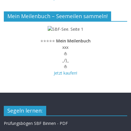
Mein Meilenbuch – Seemeilen sammeln!
⭐⭐⭐⭐⭐
Mein Meilenbuch
xxx
⛵
_/)_
⛵
Jetzt kaufen!
Segeln lernen:
Prüfungsbögen SBF Binnen - PDF