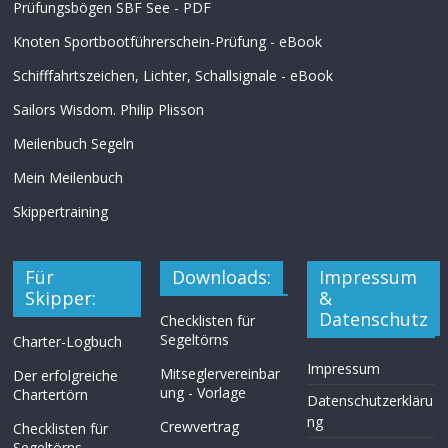
Prüfungsbögen SBF See - PDF
Knoten Sportbootführerschein-Prüfung - eBook
Schifffahrtszeichen, Lichter, Schallsignale - eBook
Sailors Wisdom. Philip Plisson
Meilenbuch Segeln
Mein Meilenbuch
Skippertraining
Für
Downloads:
Impressum
Skipper:
&
Datenschutz
Checklisten für
Segeltörns
Charter-Logbuch
Impressum
Mitseglervereinbar
Der erfolgreiche
ung - Vorlage
Chartertörn
Datenschutzerkläru
ng
Crewvertrag
Checklisten für
Segeltörns