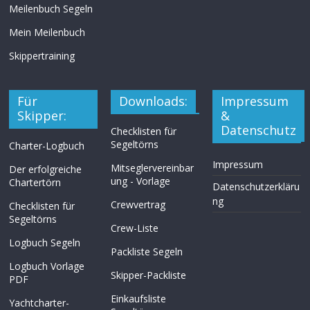
Meilenbuch Segeln
Mein Meilenbuch
Skippertraining
Für
Downloads:
Impressum
Skipper:
&
Datenschutz
Checklisten für
Segeltörns
Charter-Logbuch
Impressum
Mitseglervereinbar
Der erfolgreiche
ung - Vorlage
Chartertörn
Datenschutzerkläru
ng
Crewvertrag
Checklisten für
Segeltörns
Crew-Liste
Logbuch Segeln
Packliste Segeln
Logbuch Vorlage
Skipper-Packliste
PDF
Einkaufsliste
Yachtcharter-