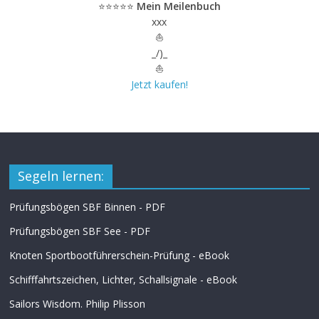
⭐⭐⭐⭐⭐
Mein Meilenbuch
xxx
⛵
_/)_
⛵
Jetzt kaufen!
Segeln lernen:
Prüfungsbögen SBF Binnen - PDF
Prüfungsbögen SBF See - PDF
Knoten Sportbootführerschein-Prüfung - eBook
Schifffahrtszeichen, Lichter, Schallsignale - eBook
Sailors Wisdom. Philip Plisson