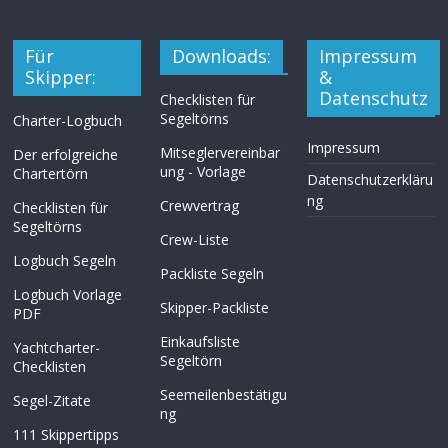
Für
Downloads:
Impressum
Skipper:
&
Datenschutz
Checklisten für
Segeltörns
Charter-Logbuch
Impressum
Mitseglervereinbar
Der erfolgreiche
ung - Vorlage
Chartertörn
Datenschutzerkläru
ng
Crewvertrag
Checklisten für
Segeltörns
Crew-Liste
Logbuch Segeln
Packliste Segeln
Logbuch Vorlage
Skipper-Packliste
PDF
Einkaufsliste
Yachtcharter-
Segeltörn
Checklisten
Seemeilenbestätigu
Segel-Zitate
ng
111 Skippertipps