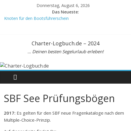
Donnerstag, August 6, 2026
Das Neueste:
Knoten für den Bootsführerschein
Crewvertrag
Mein Meilenbuch, DIN A6
Meilenbuch Segeln, A5. Zur Seemeilenbestätigung
Charter-Logbuch.de – 2024
Beaufortskala: Tabelle zur Umrechnung Windstärke Knoten km/h
… Deinen besten Segelurlaub erleben!
SBF See Prüfungsbögen
2017:
Es gelten für den SBF neue Fragenkataloge nach dem
Multiple-Choice-Prinzip.