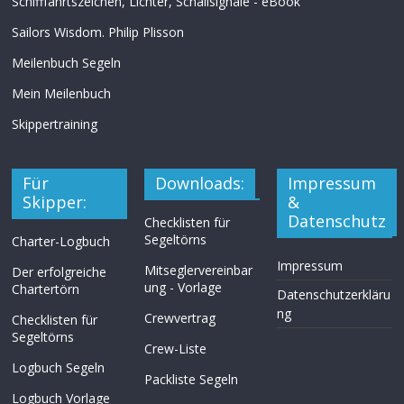
Schifffahrtszeichen, Lichter, Schallsignale - eBook
Sailors Wisdom. Philip Plisson
Meilenbuch Segeln
Mein Meilenbuch
Skippertraining
Für
Downloads:
Impressum
Skipper:
&
Datenschutz
Checklisten für
Segeltörns
Charter-Logbuch
Impressum
Mitseglervereinbar
Der erfolgreiche
ung - Vorlage
Chartertörn
Datenschutzerkläru
ng
Crewvertrag
Checklisten für
Segeltörns
Crew-Liste
Logbuch Segeln
Packliste Segeln
Logbuch Vorlage