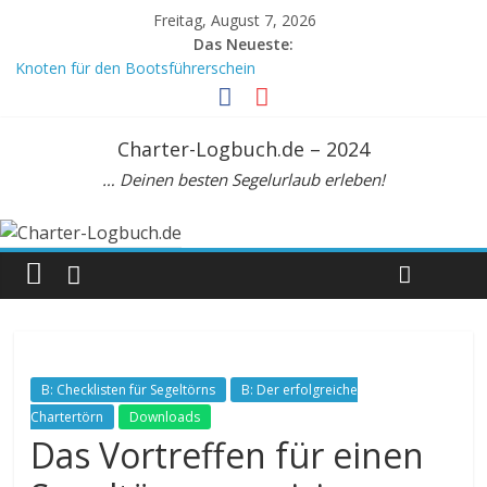
Freitag, August 7, 2026
Das Neueste:
Knoten für den Bootsführerschein
Crewvertrag
Mein Meilenbuch, DIN A6
Meilenbuch Segeln, A5. Zur Seemeilenbestätigung
Charter-Logbuch.de – 2024
Beaufortskala: Tabelle zur Umrechnung Windstärke Knoten km/h
… Deinen besten Segelurlaub erleben!
B: Checklisten für Segeltörns
B: Der erfolgreiche
Chartertörn
Downloads
Das Vortreffen für einen