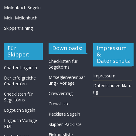
Meilenbuch Segeln
Mein Meilenbuch
Skippertraining
Für
Downloads:
Impressum
Skipper:
&
Datenschutz
Checklisten für
Segeltörns
Charter-Logbuch
Impressum
Mitseglervereinbar
Der erfolgreiche
ung - Vorlage
Chartertörn
Datenschutzerkläru
ng
Crewvertrag
Checklisten für
Segeltörns
Crew-Liste
Logbuch Segeln
Packliste Segeln
Logbuch Vorlage
Skipper-Packliste
PDF
Einkaufsliste