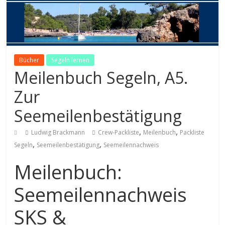
Bücher
Segeln lernen
Meilenbuch Segeln, A5.
Zur
Seemeilenbestätigung
,
,
Ludwig Brackmann
Crew-Packliste
Meilenbuch
Packliste
,
,
Segeln
Seemeilenbestätigung
Seemeilennachweis
Meilenbuch:
Seemeilennachweis
SKS &