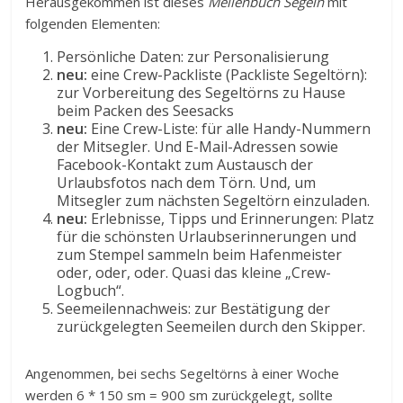
Herausgekommen ist dieses
Meilenbuch Segeln
mit
folgenden Elementen:
Persönliche Daten: zur Personalisierung
neu:
eine Crew-Packliste (Packliste Segeltörn):
zur Vorbereitung des Segeltörns zu Hause
beim Packen des Seesacks
neu:
Eine Crew-Liste: für alle Handy-Nummern
der Mitsegler. Und E-Mail-Adressen sowie
Facebook-Kontakt zum Aus­tausch der
Urlaubsfotos nach dem Törn. Und, um
Mitsegler zum nächsten Segeltörn einzuladen.
neu:
Erlebnisse, Tipps und Erinnerungen: Platz
für die schönsten Urlaubserinnerungen und
zum Stem­pel sammeln beim Hafenmeister
oder, oder, oder. Quasi das kleine „Crew-
Logbuch“.
Seemeilennachweis: zur Bestätigung der
zurückgelegten Seemeilen durch den Skipper.
Angenommen, bei sechs Segeltörns à einer Woche
werden 6 * 150 sm = 900 sm zurückgelegt, sollte