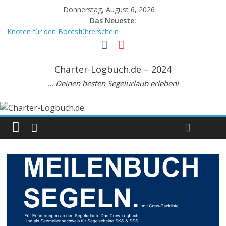
Donnerstag, August 6, 2026
Das Neueste:
Knoten für den Bootsführerschein
Crewvertrag
Mein Meilenbuch, DIN A6
Meilenbuch Segeln, A5. Zur Seemeilenbestätigung
Charter-Logbuch.de – 2024
Beaufortskala: Tabelle zur Umrechnung Windstärke Knoten km/h
… Deinen besten Segelurlaub erleben!