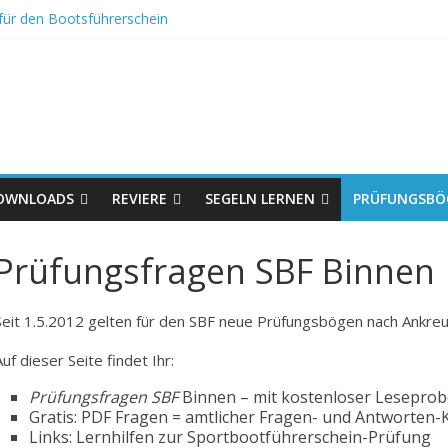
für den Bootsführerschein
trag
ilenbuch, DIN A6
uch Segeln, A5. Zur Seemeilenbestätigung
tskala: Tabelle zur Umrechnung Windstärke Knoten km/h
OWNLOADS
REVIERE
SEGELN LERNEN
PRÜFUNGSBÖ
Prüfungsfragen SBF Binnen
Seit 1.5.2012 gelten für den SBF neue Prüfungsbögen nach Ankreu
Auf dieser Seite findet Ihr:
Prüfungsfragen SBF
Binnen – mit kostenloser Leseprob
Gratis: PDF Fragen = amtlicher Fragen- und Antworten
Links: Lernhilfen zur Sportbootführerschein-Prüfung