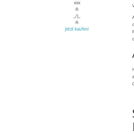
xxx
⛵
_/)_
⛵
Jetzt kaufen!