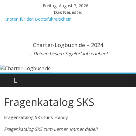
Freitag, August 7, 2026
Das Neueste:
Knoten für den Bootsführerschein
Crewvertrag
Mein Meilenbuch, DIN A6
Meilenbuch Segeln, A5. Zur Seemeilenbestätigung
Charter-Logbuch.de – 2024
Beaufortskala: Tabelle zur Umrechnung Windstärke Knoten km/h
… Deinen besten Segelurlaub erleben!
Fragenkatalog SKS
Fragenkatalog SKS für’s Handy
Fragenkatalog SKS zum Lernen immer dabei!