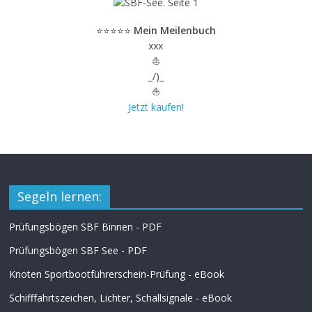
⭐⭐⭐⭐⭐
Mein Meilenbuch
xxx
⛵
_/)_
⛵
Jetzt kaufen!
Segeln lernen:
Prüfungsbögen SBF Binnen - PDF
Prüfungsbögen SBF See - PDF
Knoten Sportbootführerschein-Prüfung - eBook
Schifffahrtszeichen, Lichter, Schallsignale - eBook