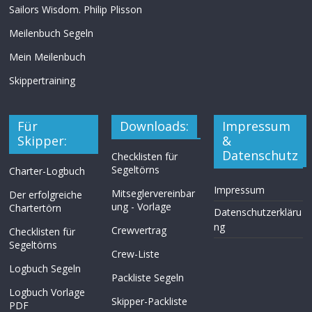
Sailors Wisdom. Philip Plisson
Meilenbuch Segeln
Mein Meilenbuch
Skippertraining
Für
Downloads:
Impressum
Skipper:
&
Datenschutz
Checklisten für
Segeltörns
Charter-Logbuch
Impressum
Mitseglervereinbar
Der erfolgreiche
ung - Vorlage
Chartertörn
Datenschutzerkläru
ng
Crewvertrag
Checklisten für
Segeltörns
Crew-Liste
Logbuch Segeln
Packliste Segeln
Logbuch Vorlage
Skipper-Packliste
PDF