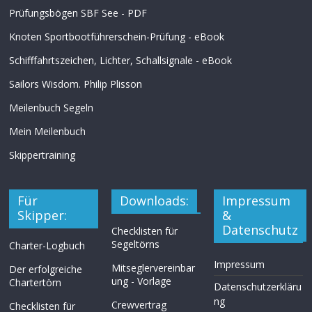
Prüfungsbögen SBF See - PDF
Knoten Sportbootführerschein-Prüfung - eBook
Schifffahrtszeichen, Lichter, Schallsignale - eBook
Sailors Wisdom. Philip Plisson
Meilenbuch Segeln
Mein Meilenbuch
Skippertraining
Für
Downloads:
Impressum
Skipper:
&
Datenschutz
Checklisten für
Segeltörns
Charter-Logbuch
Impressum
Mitseglervereinbar
Der erfolgreiche
ung - Vorlage
Chartertörn
Datenschutzerkläru
ng
Crewvertrag
Checklisten für