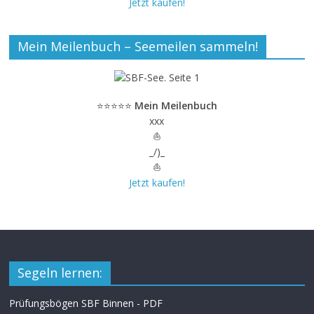
Jetzt kaufen!
Mein Meilenbuch – Seemeilen sammeln!
⭐⭐⭐⭐⭐
Mein Meilenbuch
xxx
⛵
_/)_
⛵
Jetzt kaufen!
Segeln lernen:
Prüfungsbögen SBF Binnen - PDF