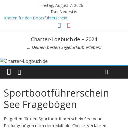
Freitag, August 7, 2026
Das Neueste:
Knoten für den Bootsführerschein
Crewvertrag
Mein Meilenbuch, DIN A6
Meilenbuch Segeln, A5. Zur Seemeilenbestätigung
Charter-Logbuch.de – 2024
Beaufortskala: Tabelle zur Umrechnung Windstärke Knoten km/h
… Deinen besten Segelurlaub erleben!
Sportbootführerschein
See Fragebögen
Es gelten für den Sportbootführerschein See neue
Prüfungsbögen nach dem Multiple-Choice-Verfahren.