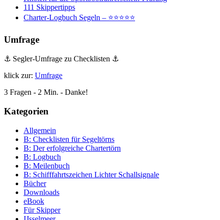
111 Skippertipps
Charter-Logbuch Segeln – ⭐⭐⭐⭐⭐
Umfrage
⚓ Segler-Umfrage zu Checklisten ⚓
klick zur:
Umfrage
3 Fragen - 2 Min. - Danke!
Kategorien
Allgemein
B: Checklisten für Segeltörns
B: Der erfolgreiche Chartertörn
B: Logbuch
B: Meilenbuch
B: Schifffahrtszeichen Lichter Schallsignale
Bücher
Downloads
eBook
Für Skipper
IJsselmeer