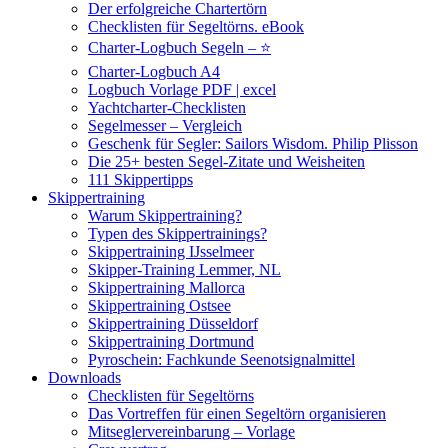
Der erfolgreiche Chartertörn
Checklisten für Segeltörns. eBook
Charter-Logbuch Segeln – ⭐
Charter-Logbuch A4
Logbuch Vorlage PDF | excel
Yachtcharter-Checklisten
Segelmesser – Vergleich
Geschenk für Segler: Sailors Wisdom. Philip Plisson
Die 25+ besten Segel-Zitate und Weisheiten
111 Skippertipps
Skippertraining
Warum Skippertraining?
Typen des Skippertrainings?
Skippertraining IJsselmeer
Skipper-Training Lemmer, NL
Skippertraining Mallorca
Skippertraining Ostsee
Skippertraining Düsseldorf
Skippertraining Dortmund
Pyroschein: Fachkunde Seenotsignalmittel
Downloads
Checklisten für Segeltörns
Das Vortreffen für einen Segeltörn organisieren
Mitseglervereinbarung – Vorlage