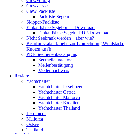
Crewvertrag
Crew-Liste
Crew-Packliste
Packliste Segeln
Skipper-Packliste
Einkaufsliste Segeltörn – Download
Einkaufsliste Segeln. PDF-Download
Nicht Seekrank werden – aber wie?
Beaufortskala: Tabelle zur Umrechnung Windstärke
Knoten km/h
PDF Seemeilenbestätigung
Seemeilennachweis
Meilenbestätigung
Meilennachweis
Reviere
Yachtcharter
Yachtcharter IJsselmeer
Yachtcharter Ostsee
Yachtcharter Mallorca
Yachtcharter Kroatien
Yachtcharter Thailand
IJsselmeer
Mallorca
Ostsee
Thailand