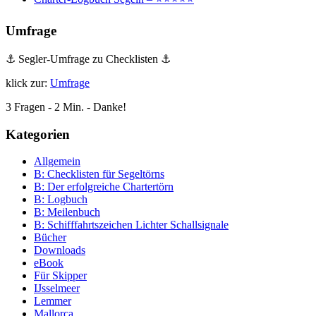
Umfrage
⚓ Segler-Umfrage zu Checklisten ⚓
klick zur:
Umfrage
3 Fragen - 2 Min. - Danke!
Kategorien
Allgemein
B: Checklisten für Segeltörns
B: Der erfolgreiche Chartertörn
B: Logbuch
B: Meilenbuch
B: Schifffahrtszeichen Lichter Schallsignale
Bücher
Downloads
eBook
Für Skipper
IJsselmeer
Lemmer
Mallorca