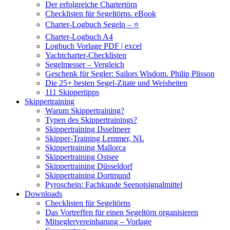
Der erfolgreiche Chartertörn
Checklisten für Segeltörns. eBook
Charter-Logbuch Segeln – ⭐
Charter-Logbuch A4
Logbuch Vorlage PDF | excel
Yachtcharter-Checklisten
Segelmesser – Vergleich
Geschenk für Segler: Sailors Wisdom. Philip Plisson
Die 25+ besten Segel-Zitate und Weisheiten
111 Skippertipps
Skippertraining
Warum Skippertraining?
Typen des Skippertrainings?
Skippertraining IJsselmeer
Skipper-Training Lemmer, NL
Skippertraining Mallorca
Skippertraining Ostsee
Skippertraining Düsseldorf
Skippertraining Dortmund
Pyroschein: Fachkunde Seenotsignalmittel
Downloads
Checklisten für Segeltörns
Das Vortreffen für einen Segeltörn organisieren
Mitseglervereinbarung – Vorlage