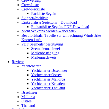
Crewvertrag
Crew-Liste
Crew-Packliste
Packliste Segeln
Skipper-Packliste
Einkaufsliste Segeltörn – Download
Einkaufsliste Segeln. PDF-Download
Nicht Seekrank werden – aber wie?
Beaufortskala: Tabelle zur Umrechnung Windstärke
Knoten km/h
PDF Seemeilenbestätigung
Seemeilennachweis
Meilenbestätigung
Meilennachweis
Reviere
Yachtcharter
Yachtcharter IJsselmeer
Yachtcharter Ostsee
Yachtcharter Mallorca
Yachtcharter Kroatien
Yachtcharter Thailand
IJsselmeer
Mallorca
Ostsee
Thailand