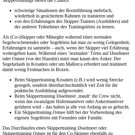
Skippertrainings bieten die Chance:
schwierige Situationen der Bootsführung mehrfach,
wiederholt in gesichertem Rahmen zu trainieren und
von den Erfahrungen des Skipper-Trainers (Ausbilders) und
der anderen Teilnehmer des Trainingstörns zu lernen.
Als (Co-)Skipper oder Mitsegler während eines normalen
Segelwochenendes oder Segeltörns hat man zu wenig Gelegenheit,
Erfahrungen zu sammeln – auch, wenn der Skipper viel Erfahrung
weitergeben kann. Während eines ’normalen‘ Törns auf IJsselmeer
oder Ostsee (vor der Haustür) nutzt man kaum den Anker. Der
Segelurlaub in Kroatien oder um Mallorca erfordert und traininert
damit wenig Festmachen in Boxen.
Beim Skippertraining Kroatien (z.B.) wird wenig Strecke
gesegelt, sondern überdurchschnittlich viel Zeit für die
praktische Ausbildung aufgewendet.
Beim Skippertraining IJsselmeer ‚mault‘ die Crew nicht,
wenn das zwanzigste Hafenmanöver oder Ankermanöver
gefahren wird – das haben ja alle von Anfang an so gebucht.
Ein Skippertraining Ostsee hilft bei der Vorbereitung des
eigenen Segeltörns mit Freunden oder Familie.
Das Durchlaufen eines Skippertraining IJsselmeer oder
Skippertraining Ostsee ist für den Co-Skipper ebenfalls zu