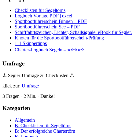
Checklisten für Segeltörns
Logbuch Vorlage PDF | excel
Sportbootführerschein Binnen – PDF
Sportbootführerschein See – PDF
Schifffahrtszeichen, Lichter, Schallsignale. eBook für Segler.
Knoten für die Sportbootführerschein-Prüfung
111 Skippertipps
Charter-Logbuch Segeln – ⭐⭐⭐⭐⭐
Umfrage
⚓ Segler-Umfrage zu Checklisten ⚓
klick zur:
Umfrage
3 Fragen - 2 Min. - Danke!
Kategorien
Allgemein
B: Checklisten für Segeltörns
B: Der erfolgreiche Chartertörn
B: Logbuch