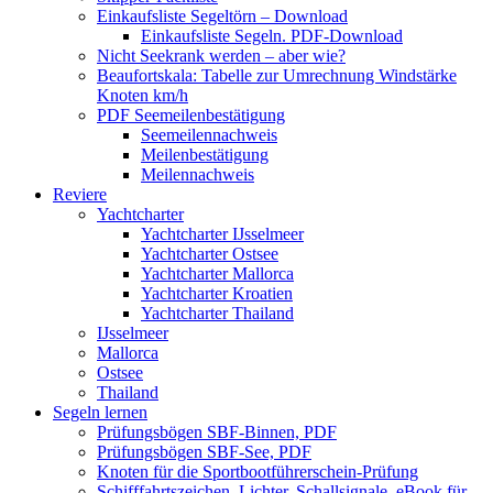
Einkaufsliste Segeltörn – Download
Einkaufsliste Segeln. PDF-Download
Nicht Seekrank werden – aber wie?
Beaufortskala: Tabelle zur Umrechnung Windstärke
Knoten km/h
PDF Seemeilenbestätigung
Seemeilennachweis
Meilenbestätigung
Meilennachweis
Reviere
Yachtcharter
Yachtcharter IJsselmeer
Yachtcharter Ostsee
Yachtcharter Mallorca
Yachtcharter Kroatien
Yachtcharter Thailand
IJsselmeer
Mallorca
Ostsee
Thailand
Segeln lernen
Prüfungsbögen SBF-Binnen, PDF
Prüfungsbögen SBF-See, PDF
Knoten für die Sportbootführerschein-Prüfung
Schifffahrtszeichen, Lichter, Schallsignale. eBook für