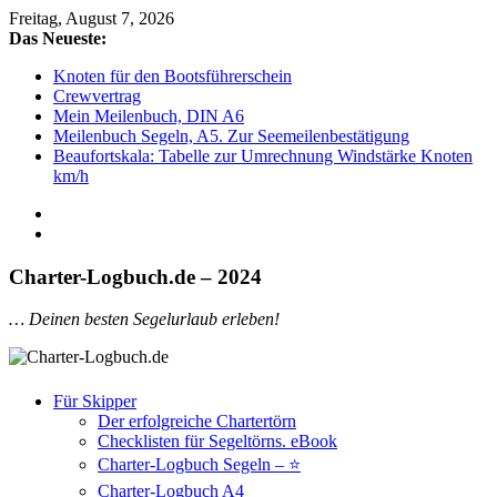
Freitag, August 7, 2026
Das Neueste:
Knoten für den Bootsführerschein
Crewvertrag
Mein Meilenbuch, DIN A6
Meilenbuch Segeln, A5. Zur Seemeilenbestätigung
Beaufortskala: Tabelle zur Umrechnung Windstärke Knoten
km/h
Charter-Logbuch.de – 2024
Charter-
Logbuch.de
… Deinen besten Segelurlaub erleben!
eBooks,
Bücher,
Für Skipper
Downloads
Der erfolgreiche Chartertörn
für
Checklisten für Segeltörns. eBook
Segler
&
Charter-Logbuch Segeln – ⭐
Skipper
Charter-Logbuch A4