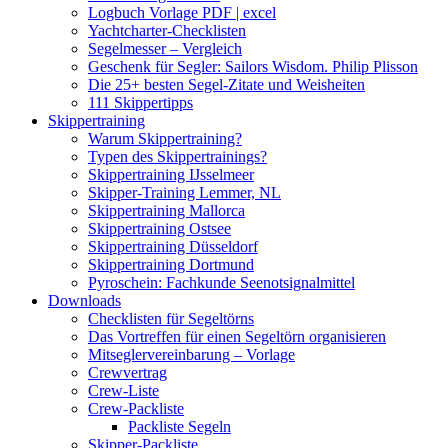
Logbuch Vorlage PDF | excel
Yachtcharter-Checklisten
Segelmesser – Vergleich
Geschenk für Segler: Sailors Wisdom. Philip Plisson
Die 25+ besten Segel-Zitate und Weisheiten
111 Skippertipps
Skippertraining
Warum Skippertraining?
Typen des Skippertrainings?
Skippertraining IJsselmeer
Skipper-Training Lemmer, NL
Skippertraining Mallorca
Skippertraining Ostsee
Skippertraining Düsseldorf
Skippertraining Dortmund
Pyroschein: Fachkunde Seenotsignalmittel
Downloads
Checklisten für Segeltörns
Das Vortreffen für einen Segeltörn organisieren
Mitseglervereinbarung – Vorlage
Crewvertrag
Crew-Liste
Crew-Packliste
Packliste Segeln
Skipper-Packliste