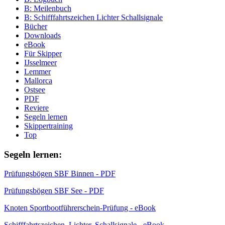
B: Meilenbuch
B: Schifffahrtszeichen Lichter Schallsignale
Bücher
Downloads
eBook
Für Skipper
IJsselmeer
Lemmer
Mallorca
Ostsee
PDF
Reviere
Segeln lernen
Skippertraining
Top
Segeln lernen:
Prüfungsbögen SBF Binnen - PDF
Prüfungsbögen SBF See - PDF
Knoten Sportbootführerschein-Prüfung - eBook
Schifffahrtszeichen, Lichter, Schallsignale - eBook