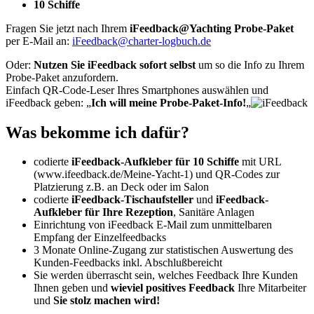
10 Schiffe
Fragen Sie jetzt nach Ihrem
iFeedback@Yachting Probe-Paket
per E-Mail an:
iFeedback@charter-logbuch.de
Oder:
Nutzen Sie iFeedback sofort selbst
um so die Info zu Ihrem
Probe-Paket anzufordern.
Einfach QR-Code-Leser Ihres Smartphones auswählen und
iFeedback geben: „
Ich will meine Probe-Paket-Info!
„
Was bekomme ich dafür?
codierte
iFeedback-Aufkleber für 10 Schiffe
mit URL
(www.ifeedback.de/Meine-Yacht-1) und QR-Codes zur
Platzierung z.B. an Deck oder im Salon
codierte
iFeedback-Tischaufsteller
und
iFeedback-
Aufkleber für Ihre Rezeption
, Sanitäre Anlagen
Einrichtung von iFeedback E-Mail zum unmittelbaren
Empfang der Einzelfeedbacks
3 Monate Online-Zugang zur statistischen Auswertung des
Kunden-Feedbacks inkl. Abschlußbereicht
Sie werden überrascht sein, welches Feedback Ihre Kunden
Ihnen geben und
wieviel positives Feedback
Ihre Mitarbeiter
und
Sie stolz machen wird!