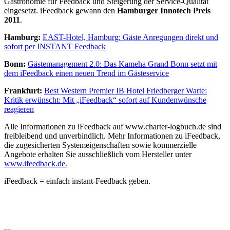
Gastronomie für Feedback und Steigerung der Service-Qualität
eingesetzt. iFeedback gewann den
Hamburger Innotech Preis
2011
.
Hamburg:
EAST-Hotel, Hamburg: Gäste Anregungen direkt und
sofort per INSTANT Feedback
Bonn:
Gästemanagement 2.0: Das Kameha Grand Bonn setzt mit
dem iFeedback einen neuen Trend im Gästeservice
Frankfurt:
Best Western Premier IB Hotel Friedberger Warte:
Kritik erwünscht: Mit „iFeedback“ sofort auf Kundenwünsche
reagieren
Alle Informationen zu iFeedback auf www.charter-logbuch.de sind
freibleibend und unverbindlich. Mehr Informationen zu iFeedback,
die zugesicherten Systemeigenschaften sowie kommerzielle
Angebote erhalten Sie ausschließlich vom Hersteller unter
www.ifeedback.de.
iFeedback = einfach instant-Feedback geben.